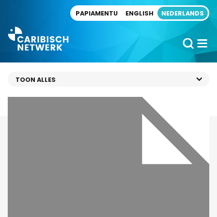
Direct naar artikel
PAPIAMENTU
ENGLISH
NEDERLANDS