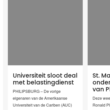
Universiteit sloot deal
St. M
met belastingdienst
onder
van P
PHILIPSBURG – De vorige
eigenaren van de Amerikaanse
Deze week
Universiteit van de Cariben (AUC)
Ronald Pl