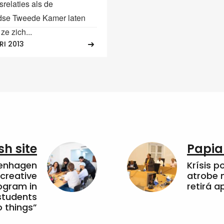
srelaties als de
dse Tweede Kamer laten
ze zich...
RI 2013
sh site
Papia
penhagen
Krísis p
 creative
atrobe n
ogram in
retirá 
students
 things”