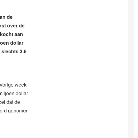
van de
st over de
erkocht aan
joen dollar
 slechts 3.6
 Vorige week
iljoen dollar
zei dat de
 werd genomen