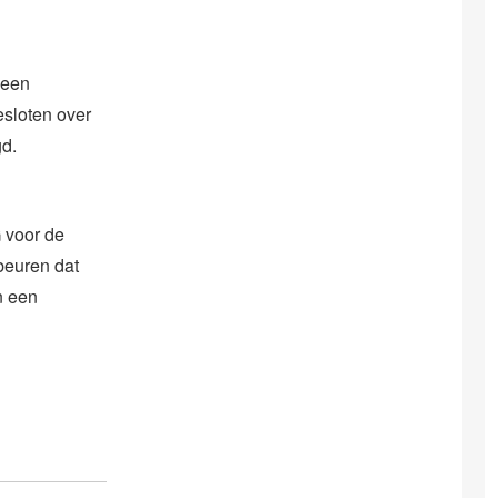
 een
esloten over
gd.
 voor de
beuren dat
n een