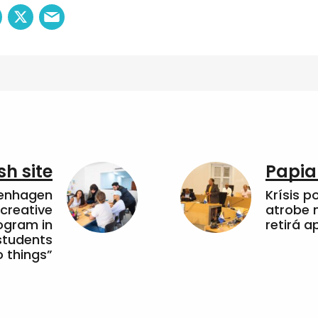
sh site
Papia
penhagen
Krísis p
 creative
atrobe n
ogram in
retirá 
students
 things”