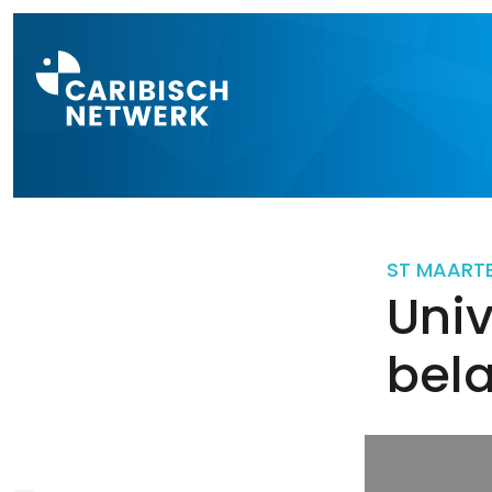
Direct naar a
ST MAART
Univ
bela