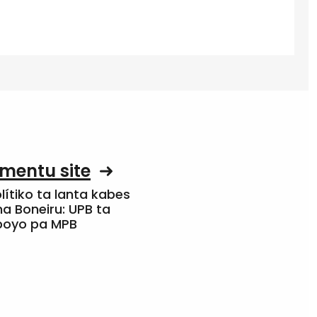
mentu site
olítiko ta lanta kabes
a Boneiru: UPB ta
apoyo pa MPB