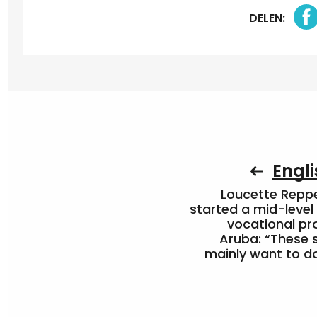
DELEN:
Engli
Loucette Rep
started a mid-level
vocational pr
Aruba: “These 
mainly want to do