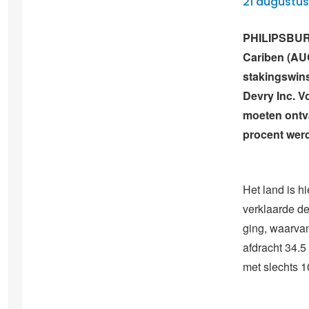
21 augustus
PHILIPSBURG
Cariben (AU
stakingswins
Devry Inc. V
moeten ontva
procent wer
Het land is h
verklaarde de
ging, waarvan
afdracht 34.
met slechts 1