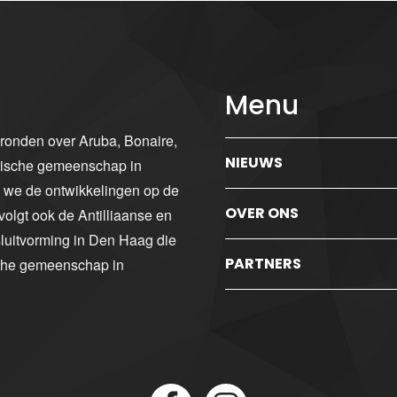
Menu
gronden over Aruba, Bonaire,
NIEUWS
ibische gemeenschap in
n we de ontwikkelingen op de
OVER ONS
volgt ook de Antilliaanse en
luitvorming in Den Haag die
PARTNERS
sche gemeenschap in