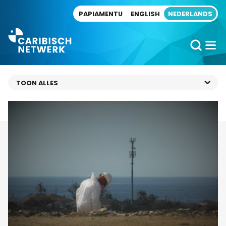
Direct naar artikel
PAPIAMENTU
ENGLISH
NEDERLANDS