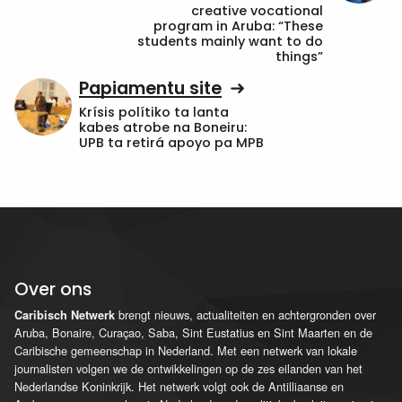
creative vocational
program in Aruba: “These
students mainly want to do
things”
Papiamentu site
Krísis polítiko ta lanta
kabes atrobe na Boneiru:
UPB ta retirá apoyo pa MPB
Over ons
brengt nieuws, actualiteiten en achtergronden over
Caribisch Netwerk
Aruba, Bonaire, Curaçao, Saba, Sint Eustatius en Sint Maarten en de
Caribische gemeenschap in Nederland. Met een netwerk van lokale
journalisten volgen we de ontwikkelingen op de zes eilanden van het
Nederlandse Koninkrijk. Het netwerk volgt ook de Antilliaanse en