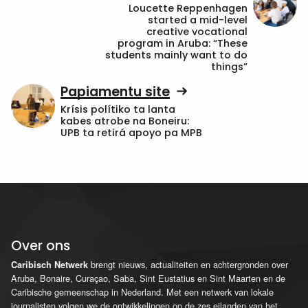
Loucette Reppenhagen
started a mid-level
creative vocational
program in Aruba: “These
students mainly want to do
things”
Papiamentu site
Krísis polítiko ta lanta
kabes atrobe na Boneiru:
UPB ta retirá apoyo pa MPB
Over ons
brengt nieuws, actualiteiten en achtergronden over
Caribisch Netwerk
Aruba, Bonaire, Curaçao, Saba, Sint Eustatius en Sint Maarten en de
Caribische gemeenschap in Nederland. Met een netwerk van lokale
journalisten volgen we de ontwikkelingen op de zes eilanden van het