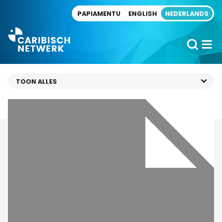
Direct naar artikel
PAPIAMENTU
ENGLISH
NEDERLANDS