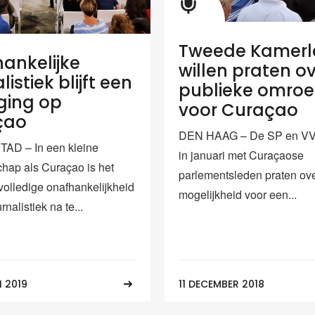
Tweede Kamerl
ankelijke
willen praten o
listiek blijft een
publieke omro
ging op
voor Curaçao
çao
DEN HAAG – De SP en VV
AD – In een kleine
in januari met Curaçaose
ap als Curaçao is het
parlementsleden praten ov
volledige onafhankelijkheid
mogelijkheid voor een...
rnalistiek na te...
I 2019
11 DECEMBER 2018