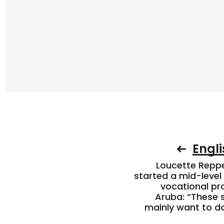
Engli
Loucette Rep
started a mid-level
vocational pr
Aruba: “These 
mainly want to do