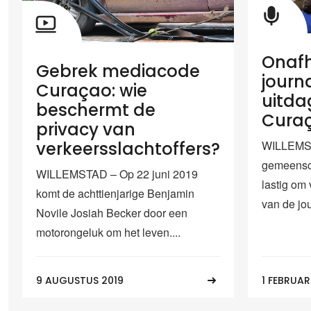
Onafh
Gebrek mediacode
journa
Curaçao: wie
uitda
beschermt de
Cura
privacy van
WILLEMST
verkeersslachtoffers?
gemeensch
WILLEMSTAD – Op 22 juni 2019
lastig om 
komt de achttienjarige Benjamin
van de jou
Novile Josiah Becker door een
motorongeluk om het leven....
9 AUGUSTUS 2019
1 FEBRUAR