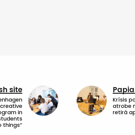
sh site
Papia
penhagen
Krísis p
 creative
atrobe n
ogram in
retirá 
students
 things”