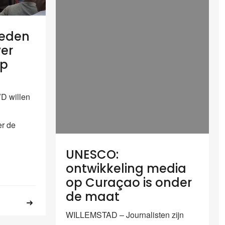
eden
ver
ep
D willen
er de
UNESCO:
ontwikkeling media
op Curaçao is onder
de maat
WILLEMSTAD – Journalisten zijn