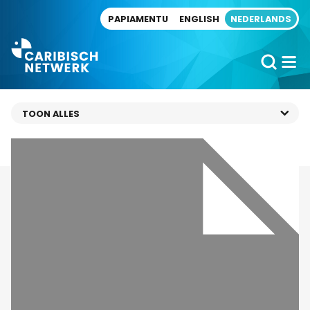
Direct naar artikel
PAPIAMENTU
ENGLISH
NEDERLANDS