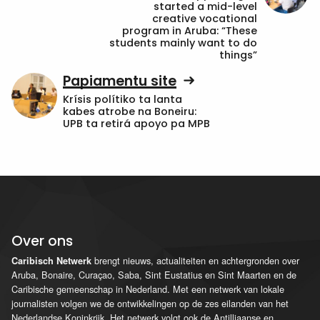
started a mid-level
creative vocational
program in Aruba: “These
students mainly want to do
things”
Papiamentu site
Krísis polítiko ta lanta
kabes atrobe na Boneiru:
UPB ta retirá apoyo pa MPB
Over ons
brengt nieuws, actualiteiten en achtergronden over
Caribisch Netwerk
Aruba, Bonaire, Curaçao, Saba, Sint Eustatius en Sint Maarten en de
Caribische gemeenschap in Nederland. Met een netwerk van lokale
journalisten volgen we de ontwikkelingen op de zes eilanden van het
Nederlandse Koninkrijk. Het netwerk volgt ook de Antilliaanse en