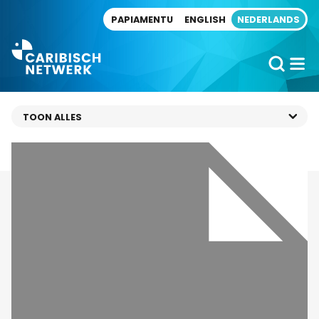
Direct naar artikel
PAPIAMENTU
ENGLISH
NEDERLANDS