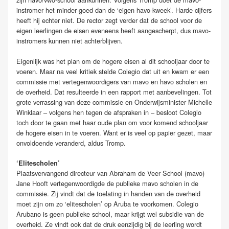
instromer het minder goed dan de ‘eigen havo-kweek’. Harde cijfers
heeft hij echter niet. De rector zegt verder dat de school voor de
eigen leerlingen de eisen eveneens heeft aangescherpt, dus mavo-
instromers kunnen niet achterblijven.
Eigenlijk was het plan om de hogere eisen al dit schooljaar door te
voeren. Maar na veel kritiek stelde Colegio dat uit en kwam er een
commissie met vertegenwoordigers van mavo en havo scholen en
de overheid. Dat resulteerde in een rapport met aanbevelingen. Tot
grote verrassing van deze commissie en Onderwijsminister Michelle
Winklaar – volgens hen tegen de afspraken in – besloot Colegio
toch door te gaan met haar oude plan om voor komend schooljaar
de hogere eisen in te voeren. Want er is veel op papier gezet, maar
onvoldoende veranderd, aldus Tromp.
‘Elitescholen’
Plaatsvervangend directeur van Abraham de Veer School (mavo)
Jane Hooft vertegenwoordigde de publieke mavo scholen in de
commissie. Zij vindt dat de toelating in handen van de overheid
moet zijn om zo ‘elitescholen’ op Aruba te voorkomen. Colegio
Arubano is geen publieke school, maar krijgt wel subsidie van de
overheid. Ze vindt ook dat de druk eenzijdig bij de leerling wordt