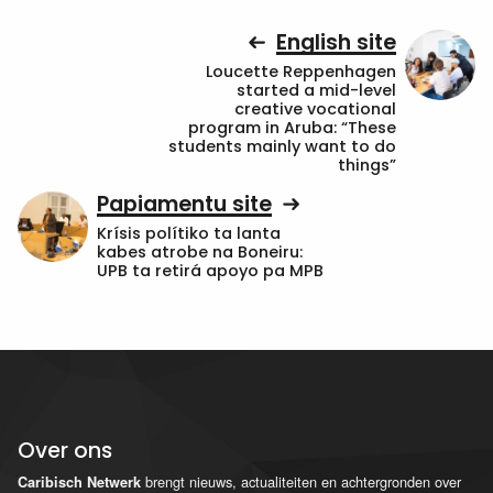
English site
Loucette Reppenhagen
started a mid-level
creative vocational
program in Aruba: “These
students mainly want to do
things”
Papiamentu site
Krísis polítiko ta lanta
kabes atrobe na Boneiru:
UPB ta retirá apoyo pa MPB
Over ons
brengt nieuws, actualiteiten en achtergronden over
Caribisch Netwerk