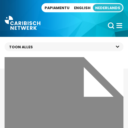
Direct naar artikel
PAPIAMENTU
ENGLISH
NEDERLANDS