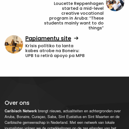
Loucette Reppenhagen
started a mid-level
creative vocational
program in Aruba: “These
students mainly want to do
things”
Papiamentu site
Krísis polítiko ta lanta
kabes atrobe na Boneiru:
UPB ta retirá apoyo pa MPB
Over ons
brengt nieuws, actualiteiten en achtergronden over
Caribisch Netwerk
Aruba, Bonaire, Curaçao, Saba, Sint Eustatius en Sint Maarten en de
Caribische gemeenschap in Nederland. Met een netwerk van lokale
journalisten volgen we de ontwikkelingen op de zes eilanden van het