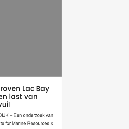
roven Lac Bay
n last van
uil
JK – Een onderzoek van
tute for Marine Resources &