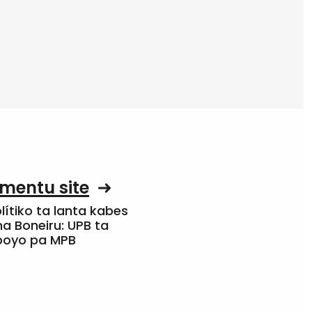
mentu site
olítiko ta lanta kabes
a Boneiru: UPB ta
apoyo pa MPB