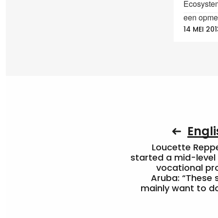
Ecosystem
een opmer
14 MEI 201
Engli
Loucette Rep
started a mid-level
vocational pr
Aruba: “These 
mainly want to do