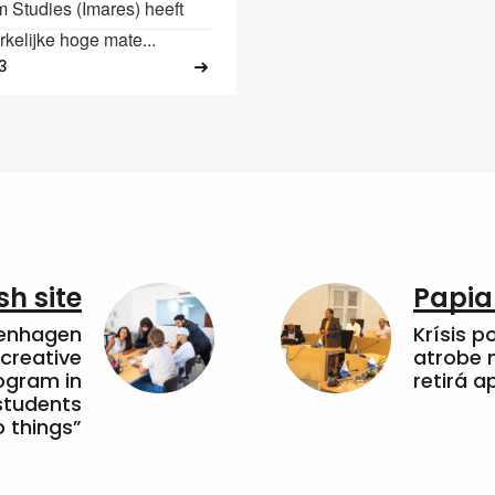
 Studies (Imares) heeft
kelijke hoge mate...
3
sh site
Papia
penhagen
Krísis p
 creative
atrobe n
ogram in
retirá 
students
 things”