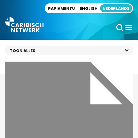
Direct naar artikel
PAPIAMENTU
ENGLISH
NEDERLANDS