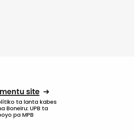
mentu site
olítiko ta lanta kabes
a Boneiru: UPB ta
apoyo pa MPB