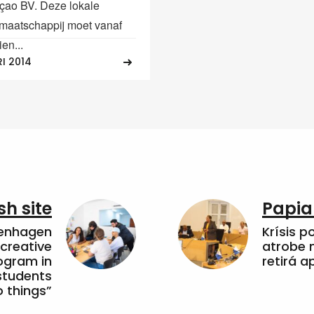
ao BV. Deze lokale
tmaatschappij moet vanaf
ien...
RI 2014
sh site
Papia
penhagen
Krísis p
 creative
atrobe n
ogram in
retirá 
students
 things”