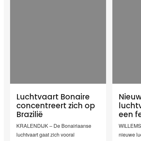
Luchtvaart Bonaire
Nieu
concentreert zich op
lucht
Brazilië
een fe
KRALENDIJK – De Bonairiaanse
WILLEMST
luchtvaart gaat zich vooral
nieuwe luc