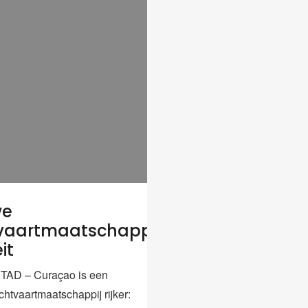
we
vaartmaatschappij
it
AD – Curaçao is een
htvaartmaatschappij rijker: