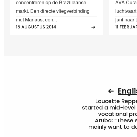
concentreren op de Braziliaanse
AVA Curaç
markt. Een directe vliegverbinding
luchtvaar
met Manaus, een...
juni naar t
15 AUGUSTUS 2014
11 FEBRUA
Engli
Loucette Rep
started a mid-level
vocational pr
Aruba: “These 
mainly want to do