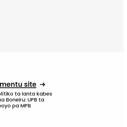
mentu site
olítiko ta lanta kabes
a Boneiru: UPB ta
apoyo pa MPB