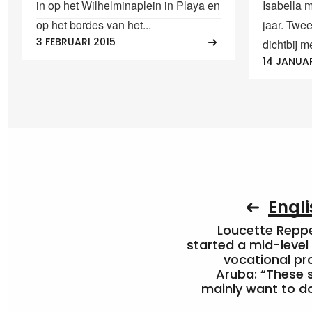
in op het Wilhelminaplein in Playa en
Isabella 
op het bordes van het...
jaar. Twe
3 FEBRUARI 2015
dichtbij m
14 JANUAR
Engli
Loucette Rep
started a mid-level
vocational pr
Aruba: “These 
mainly want to do