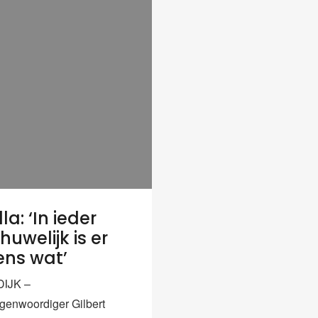
la: ‘In ieder
uwelijk is er
ens wat’
IJK –
egenwoordiger Gilbert