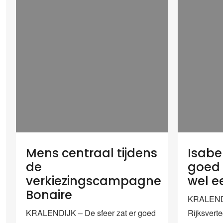
Mens centraal tijdens
Isabel
de
goed h
verkiezingscampagne
wel e
Bonaire
KRALEND
KRALENDIJK – De sfeer zat er goed
Rijksvert