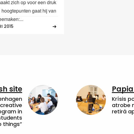
maakt zich op voor een druk
e hoogtepunten gaat hij van
eemaken:...
I 2015
sh site
Papia
penhagen
Krísis p
 creative
atrobe n
ogram in
retirá 
students
 things”