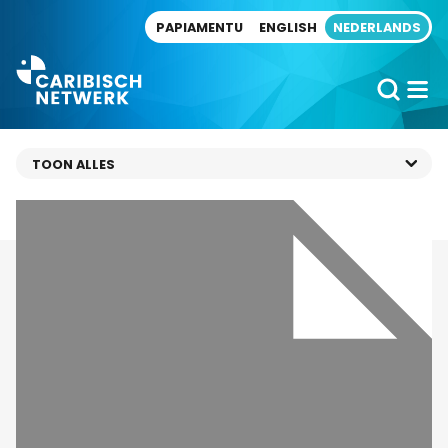
Direct naar artikel
PAPIAMENTU
ENGLISH
NEDERLANDS