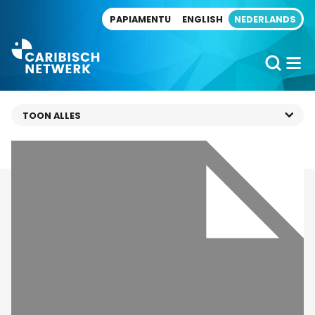
Direct naar artikel
PAPIAMENTU
ENGLISH
NEDERLANDS