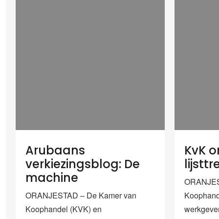
Arubaans
KvK o
verkiezingsblog: De
lijst
machine
ORANJES
ORANJESTAD – De Kamer van
Koophand
Koophandel (KVK) en
werkgever