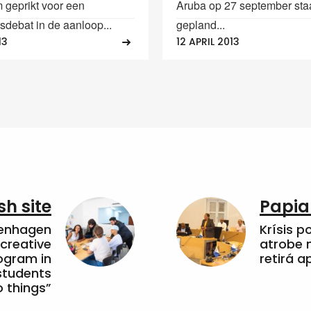
 geprikt voor een
Aruba op 27 september sta
ersdebat in de aanloop...
gepland...
13
12 APRIL 2013
sh site
Papia
penhagen
Krísis p
 creative
atrobe n
ogram in
retirá 
students
 things”