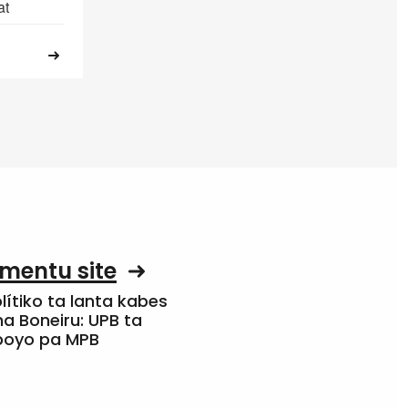
at
mentu site
olítiko ta lanta kabes
a Boneiru: UPB ta
apoyo pa MPB