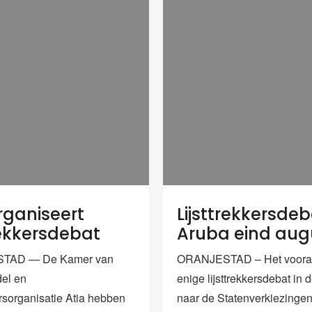
rganiseert
Lijsttrekkersde
trekkersdebat
Aruba eind aug
TAD — De Kamer van
ORANJESTAD – Het voora
el en
enige lijsttrekkersdebat in
sorganisatie Atia hebben
naar de Statenverkiezinge