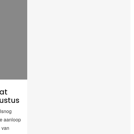
bat
ustus
lsnog
 de aanloop
n van