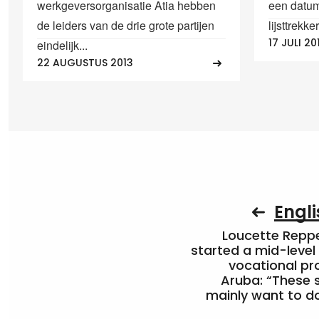
werkgeversorganisatie Atia hebben
een datum
de leiders van de drie grote partijen
lijsttrekk
17 JULI 20
eindelijk...
22 AUGUSTUS 2013
Engli
Loucette Rep
started a mid-level
vocational pr
Aruba: “These 
mainly want to do