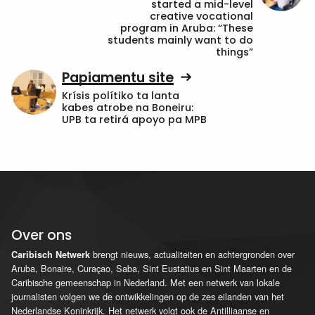
started a mid-level
creative vocational
program in Aruba: “These
students mainly want to do
things”
Papiamentu site
Krísis polítiko ta lanta
kabes atrobe na Boneiru:
UPB ta retirá apoyo pa MPB
Over ons
brengt nieuws, actualiteiten en achtergronden over
Caribisch Netwerk
Aruba, Bonaire, Curaçao, Saba, Sint Eustatius en Sint Maarten en de
Caribische gemeenschap in Nederland. Met een netwerk van lokale
journalisten volgen we de ontwikkelingen op de zes eilanden van het
Nederlandse Koninkrijk. Het netwerk volgt ook de Antilliaanse en