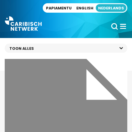
Direct naar artikel
PAPIAMENTU
ENGLISH
NEDERLANDS