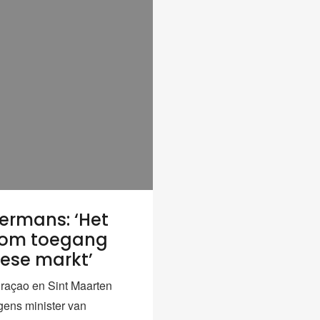
rmans: ‘Het
 om toegang
ese markt’
raçao en Sint Maarten
lgens minister van