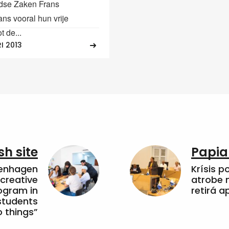
dse Zaken Frans
s vooral hun vrije
t de...
I 2013
sh site
Papia
penhagen
Krísis p
 creative
atrobe n
ogram in
retirá 
students
 things”