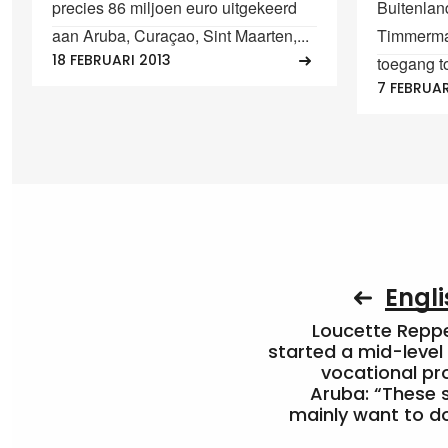
precies 86 miljoen euro uitgekeerd
Buitenlan
aan Aruba, Curaçao, Sint Maarten,...
Timmerman
18 FEBRUARI 2013
toegang to
7 FEBRUAR
Engli
Loucette Rep
started a mid-level
vocational pr
Aruba: “These 
mainly want to do