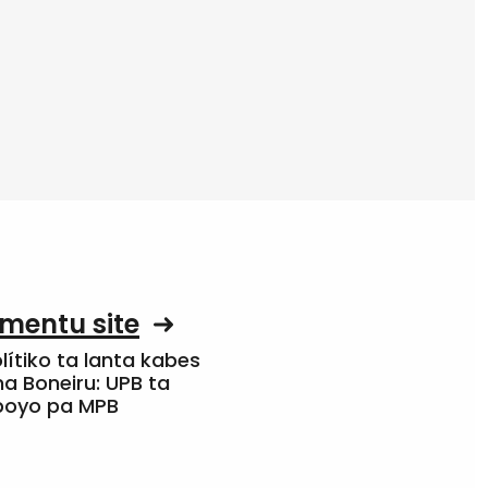
mentu site
olítiko ta lanta kabes
a Boneiru: UPB ta
apoyo pa MPB