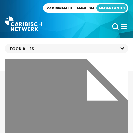
Direct naar artikel
PAPIAMENTU
ENGLISH
NEDERLANDS