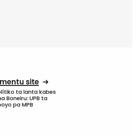
mentu site
olítiko ta lanta kabes
a Boneiru: UPB ta
apoyo pa MPB