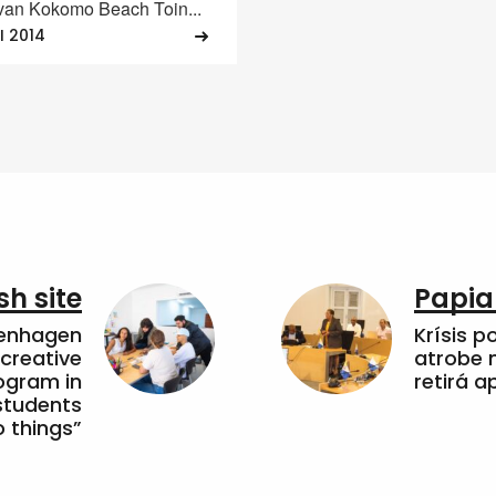
van Kokomo Beach Toin...
I 2014
sh site
Papia
penhagen
Krísis p
 creative
atrobe n
ogram in
retirá 
students
 things”