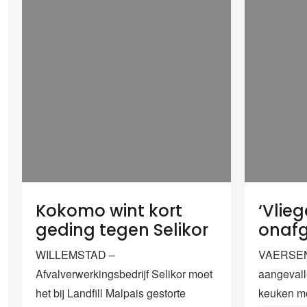
Kokomo wint kort
‘Vlie
geding tegen Selikor
onafg
WILLEMSTAD –
VAERSENB
Afvalverwerkingsbedrijf Selikor moet
aangevall
het bij Landfill Malpais gestorte
keuken mo