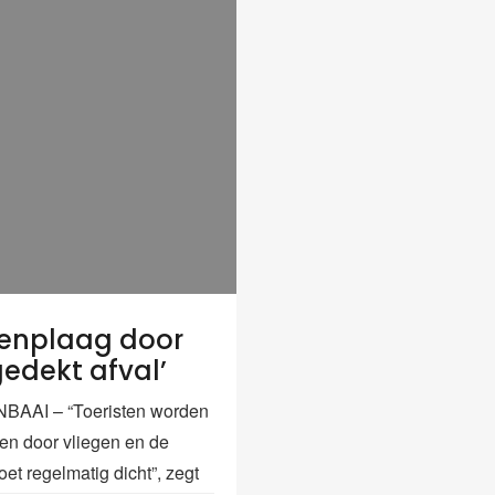
genplaag door
edekt afval’
AAI – “Toeristen worden
en door vliegen en de
et regelmatig dicht”, zegt