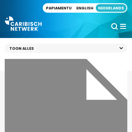
Direct naar artikel
PAPIAMENTU
ENGLISH
NEDERLANDS