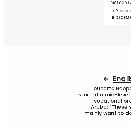
met een Ko
in Amster
16 DECEM
Engli
Loucette Rep
started a mid-level
vocational pr
Aruba: “These 
mainly want to do