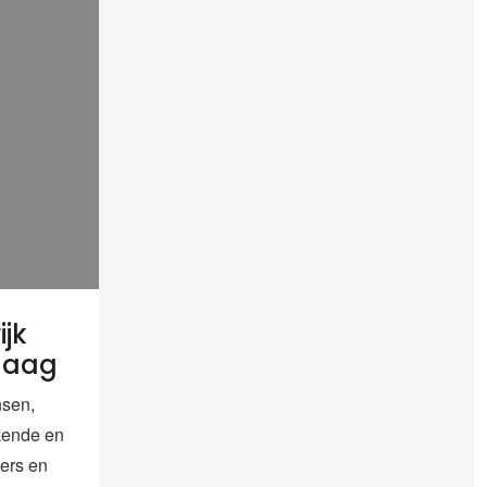
ijk
 Haag
sen,
kende en
ers en