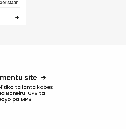
der staan
mentu site
olítiko ta lanta kabes
a Boneiru: UPB ta
apoyo pa MPB