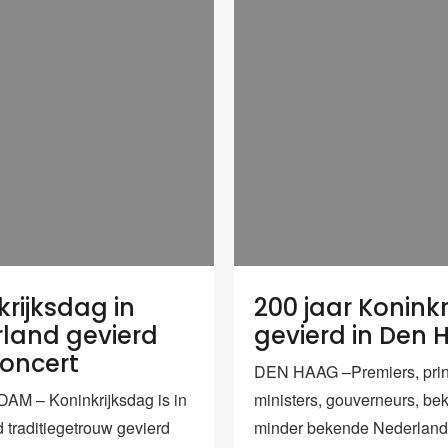
krijksdag in
200 jaar Koninkr
land gevierd
gevierd in Den
oncert
DEN HAAG –Premiers, prin
M – Koninkrijksdag is in
ministers, gouverneurs, be
 traditiegetrouw gevierd
minder bekende Nederland