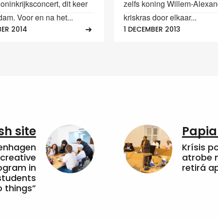
ninkrijksconcert, dit keer
zelfs koning Willem-Alexan
dam. Voor en na het...
kriskras door elkaar...
BER 2014
1 DECEMBER 2013
sh site
Papia
penhagen
Krísis p
 creative
atrobe n
ogram in
retirá 
students
 things”