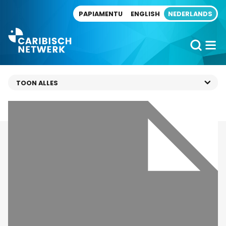
Direct naar artikel
PAPIAMENTU
ENGLISH
NEDERLANDS