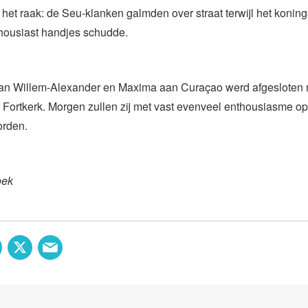
et raak: de Seu-klanken galmden over straat terwijl het konin
ousiast handjes schudde.
an Willem-Alexander en Maxima aan Curaçao werd afgesloten 
e Fortkerk. Morgen zullen zij met vast evenveel enthousiasme o
rden.
oek