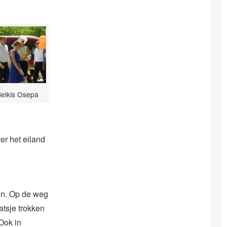
Belkis Osepa
er het eiland
en. Op de weg
tsje trokken
Ook in