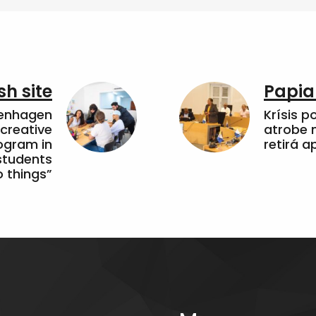
sh site
Papia
penhagen
Krísis p
 creative
atrobe n
ogram in
retirá 
students
 things”