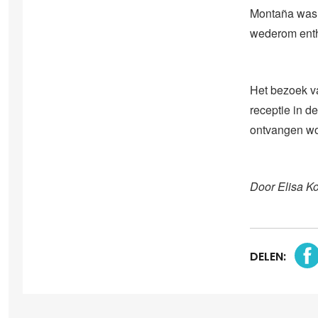
Montaña was h
wederom enth
Het bezoek v
receptie in d
ontvangen wo
Door Elisa K
DELEN: