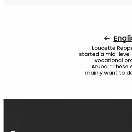
Engli
Loucette Rep
started a mid-level
vocational pr
Aruba: “These 
mainly want to do