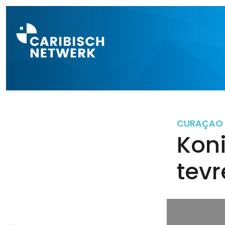
Direct naar a
CURAÇAO
Kon
tev