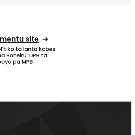
mentu site
olítiko ta lanta kabes
a Boneiru: UPB ta
apoyo pa MPB