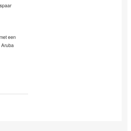
gspaar
met een
p Aruba