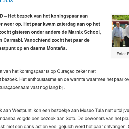
r 2013
– Het bezoek van het koningspaar aan
er weer op. Het paar kwam zaterdag aan op het
zocht gisteren onder andere de Marnix School,
n Carmabi. Vanochtend zocht het paar de
estpunt op en daarna Montaña.
Foto: 
it van het koningspaar is op Curaçao zeker niet
it bezoek. Het enthousiasme en de warmte waarmee het paar ov
e Curaçaoënaars vast nog lang bij.
k aan Westpunt, kon een bezoekje aan Museo Tula niet uitblijv
andariba volgde een bezoek aan Soto. De bewoners van het plaa
kast: met een dans-act en veel gejuich werd het paar ontvangen. 