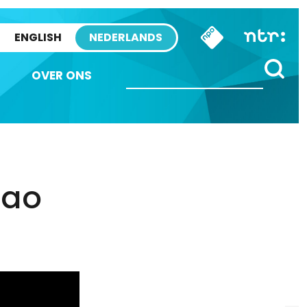
ENGLISH
NEDERLANDS
OVER ONS
çao