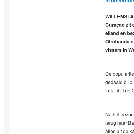
19 novembe
WILLEMSTAD 
Curaçao zit 
eiland en be
Otrobanda e
vissers in W
De popularite
gedaald bij d
trok, blijft d
Na het bezoe
terug naar B
alles uit de 