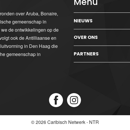
Menu
gronden over Aruba, Bonaire,
NIEUWS
ibische gemeenschap in
n we de ontwikkelingen op de
OVER ONS
volgt ook de Antilliaanse en
luitvorming in Den Haag die
PARTNERS
sche gemeenschap in
© 2026
Caribisch Netwerk - NTR