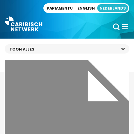
Direct naar artikel
PAPIAMENTU
ENGLISH
NEDERLANDS