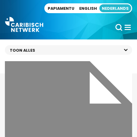
Direct naar artikel
PAPIAMENTU
ENGLISH
NEDERLANDS