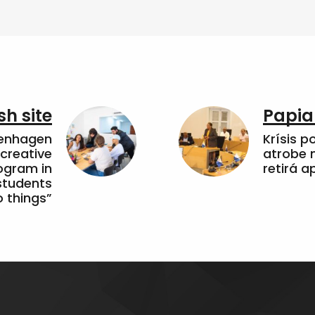
sh site
Papia
penhagen
Krísis p
 creative
atrobe n
ogram in
retirá 
students
 things”