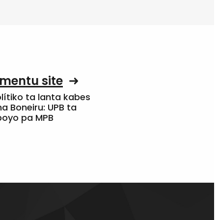
mentu site
olítiko ta lanta kabes
a Boneiru: UPB ta
apoyo pa MPB