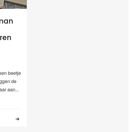
man
eren
een beetje
eggen de
aar aan...