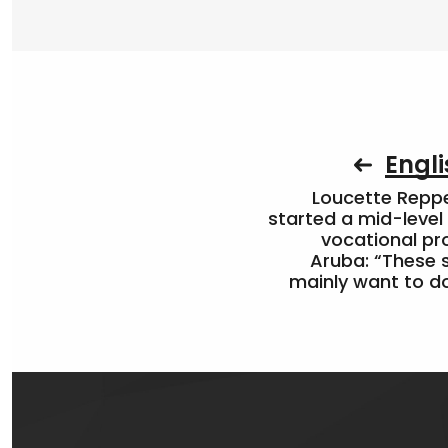
Engli
Loucette Rep
started a mid-level
vocational pr
Aruba: “These 
mainly want to do