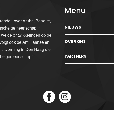
Menu
gronden over Aruba, Bonaire,
NIEUWS
ibische gemeenschap in
n we de ontwikkelingen op de
OVER ONS
volgt ook de Antilliaanse en
luitvorming in Den Haag die
PARTNERS
sche gemeenschap in