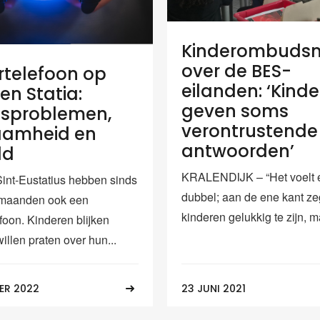
Kinderombuds
over de BES-
rtelefoon op
eilanden: ‘Kind
en Statia:
geven soms
esproblemen,
verontrustende
aamheid en
antwoorden’
ld
KRALENDIJK – “Het voelt 
int-Eustatius hebben sinds
dubbel; aan de ene kant z
 maanden ook een
kinderen gelukkig te zijn, m
foon. Kinderen blijken
willen praten over hun...
ER 2022
23 JUNI 2021