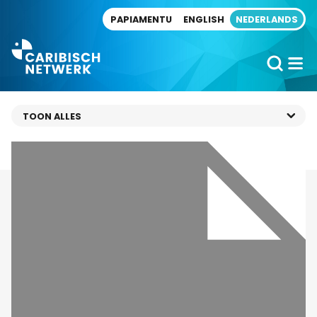
Direct naar artikel
PAPIAMENTU
ENGLISH
NEDERLANDS