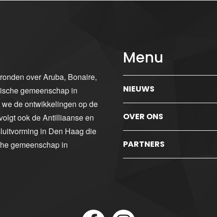
Menu
gronden over Aruba, Bonaire,
NIEUWS
ibische gemeenschap in
n we de ontwikkelingen op de
OVER ONS
volgt ook de Antilliaanse en
luitvorming in Den Haag die
PARTNERS
sche gemeenschap in