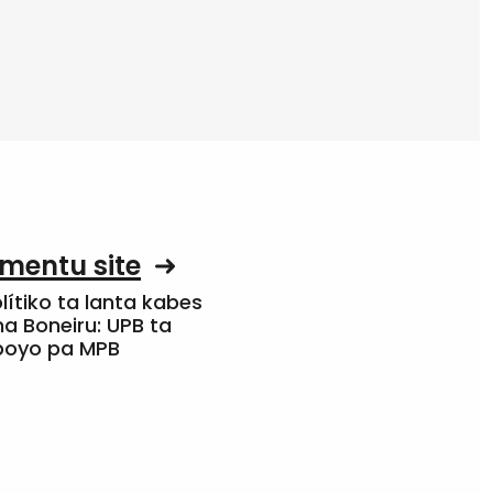
mentu site
olítiko ta lanta kabes
a Boneiru: UPB ta
apoyo pa MPB