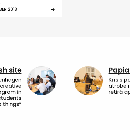
.
BER 2013
sh site
Papia
penhagen
Krísis p
 creative
atrobe n
ogram in
retirá 
students
 things”