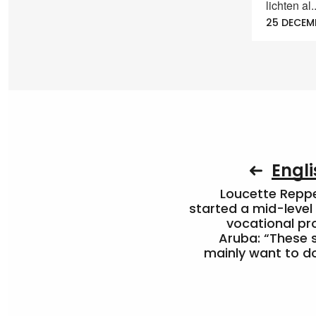
lichten al..
25 DECEM
Engli
Loucette Rep
started a mid-level
vocational pr
Aruba: “These 
mainly want to do