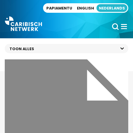
Direct naar artikel
PAPIAMENTU
ENGLISH
NEDERLANDS