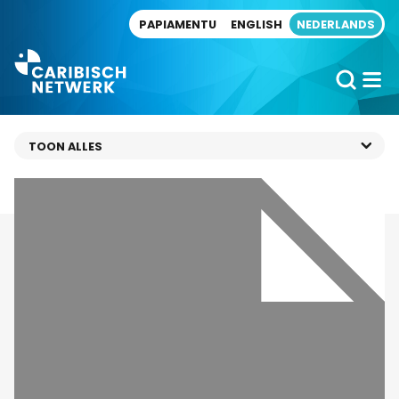
Direct naar artikel
PAPIAMENTU
ENGLISH
NEDERLANDS