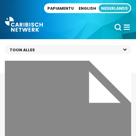
Direct naar artikel
PAPIAMENTU
ENGLISH
NEDERLANDS