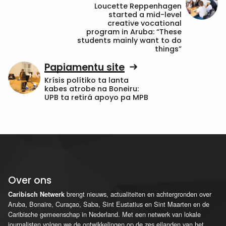
Loucette Reppenhagen
started a mid-level
creative vocational
program in Aruba: “These
students mainly want to do
things”
Papiamentu site
Krísis polítiko ta lanta
kabes atrobe na Boneiru:
UPB ta retirá apoyo pa MPB
Over ons
brengt nieuws, actualiteiten en achtergronden over
Caribisch Netwerk
Aruba, Bonaire, Curaçao, Saba, Sint Eustatius en Sint Maarten en de
Caribische gemeenschap in Nederland. Met een netwerk van lokale
journalisten volgen we de ontwikkelingen op de zes eilanden van het