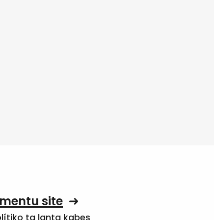
mentu site
olítiko ta lanta kabes