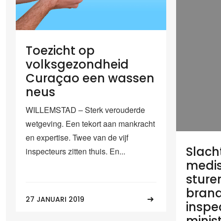
Toezicht op
volksgezondheid
Curaçao een wassen
neus
WILLEMSTAD – Sterk verouderde
wetgeving. Een tekort aan mankracht
en expertise. Twee van de vijf
Slach
inspecteurs zitten thuis. En...
medis
sture
brand
27 JANUARI 2019
inspe
minist