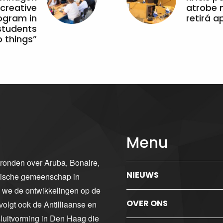
 creative
atrobe n
ogram in
retirá 
students
 things”
Menu
gronden over Aruba, Bonaire,
NIEUWS
ibische gemeenschap in
n we de ontwikkelingen op de
OVER ONS
volgt ook de Antilliaanse en
luitvorming in Den Haag die