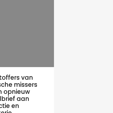
toffers van
che missers
n opnieuw
brief aan
ctie en
erie