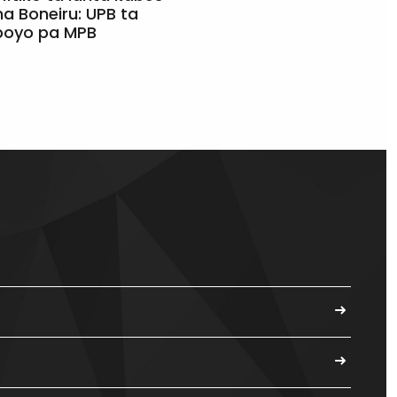
a Boneiru: UPB ta
apoyo pa MPB