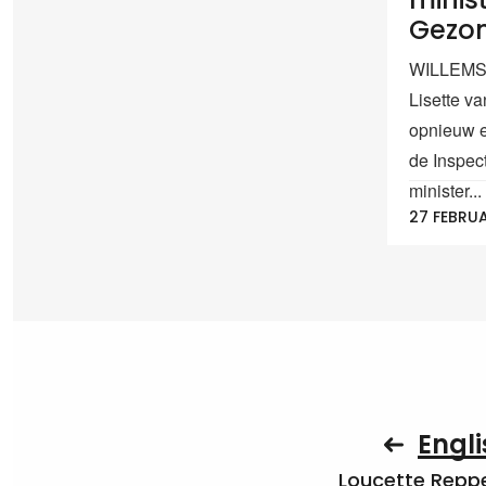
Gezo
WILLEMST
Lisette v
opnieuw e
de Inspec
minister...
27 FEBRUA
Engli
Loucette Rep