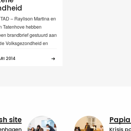
ndheid
AD – Raylison Martina en
an Tatenhove hebben
en brandbrief gestuurd aan
tie Volksgezondheid en
RI 2014
sh site
Papia
penhagen
Krísis p