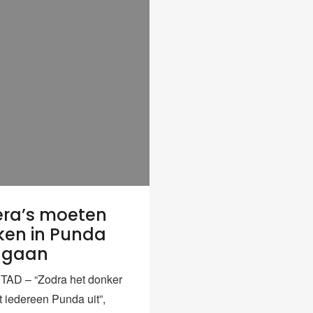
ra’s moeten
ken in Punda
ngaan
AD – “Zodra het donker
t iedereen Punda uit”,