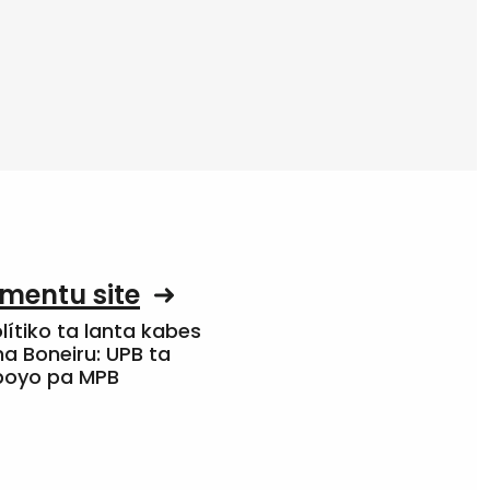
mentu site
olítiko ta lanta kabes
a Boneiru: UPB ta
apoyo pa MPB