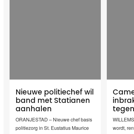
Nieuwe politiechef wil
Came
band met Statianen
inbra
aanhalen
tege
ORANJESTAD – Nieuwe chef basis
WILLEMST
politiezorg in St. Eustatius Maurice
wordt, ren