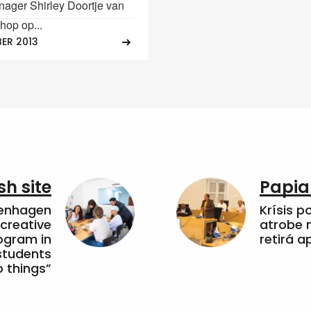
anager Shirley Doortje van
hop op...
ER 2013
sh site
Papia
penhagen
Krísis p
 creative
atrobe n
ogram in
retirá 
students
 things”