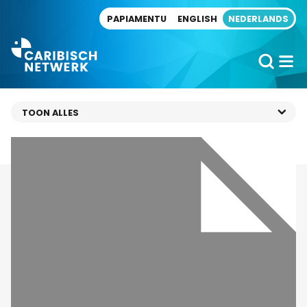
Direct naar artikel
PAPIAMENTU
ENGLISH
NEDERLANDS