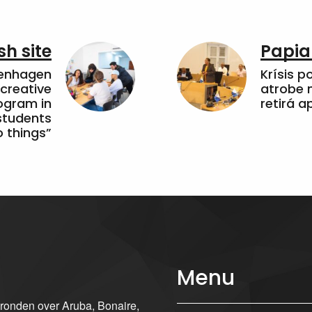
sh site
Papia
penhagen
Krísis p
 creative
atrobe n
ogram in
retirá 
students
 things”
Menu
gronden over Aruba, Bonaire,