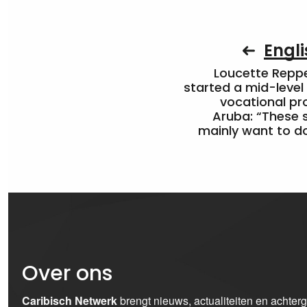
Engli
Loucette Rep
started a mid-level
vocational pr
Aruba: “These 
mainly want to do
Over ons
Caribisch Netwerk
brengt nieuws, actualiteiten en achter