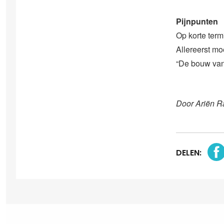
Pijnpunten
Op korte term
Allereerst moe
“De bouw van 
Door Ariën R
DELEN: