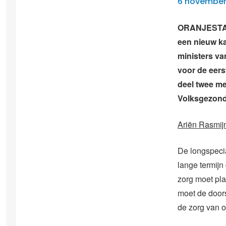
6 november
ORANJESTAD 
een nieuw k
ministers v
voor de eer
deel twee me
Volksgezond
Ariën Rasmij
De longspecia
lange termijn
zorg moet pla
moet de door
de zorg van 