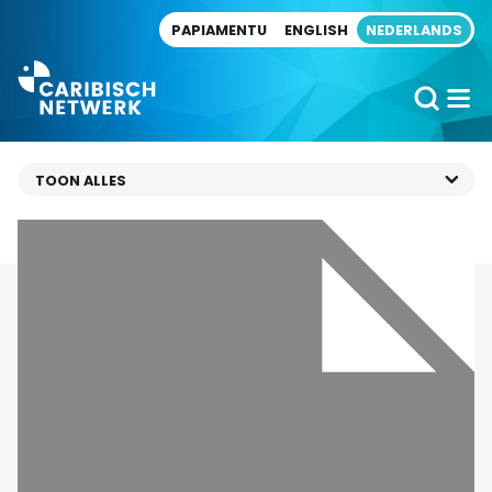
Direct naar artikel
PAPIAMENTU
ENGLISH
NEDERLANDS