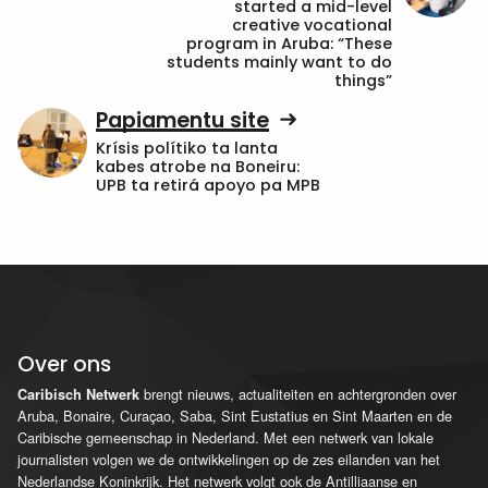
started a mid-level
creative vocational
program in Aruba: “These
students mainly want to do
things”
Papiamentu site
Krísis polítiko ta lanta
kabes atrobe na Boneiru:
UPB ta retirá apoyo pa MPB
Over ons
brengt nieuws, actualiteiten en achtergronden over
Caribisch Netwerk
Aruba, Bonaire, Curaçao, Saba, Sint Eustatius en Sint Maarten en de
Caribische gemeenschap in Nederland. Met een netwerk van lokale
journalisten volgen we de ontwikkelingen op de zes eilanden van het
Nederlandse Koninkrijk. Het netwerk volgt ook de Antilliaanse en