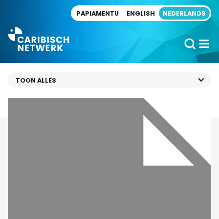
Direct naar artikel
PAPIAMENTU
ENGLISH
NEDERLANDS