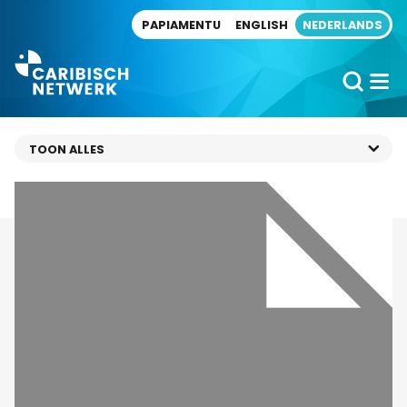
Direct naar artikel
PAPIAMENTU
ENGLISH
NEDERLANDS