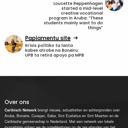
Loucette Reppenhagen
started a mid-level
creative vocational
program in Aruba: “These
students mainly want to do
things”
Papiamentu site
Krísis polítiko ta lanta
kabes atrobe na Boneiru:
UPB ta retirá apoyo pa MPB
Over ons
brengt nieuws, actualiteiten en achtergronden over
Caribisch Netwerk
Aruba, Bonaire, Curaçao, Saba, Sint Eustatius en Sint Maarten en de
Caribische gemeenschap in Nederland. Met een netwerk van lokale
journalisten volgen we de ontwikkelingen op de zes eilanden van het