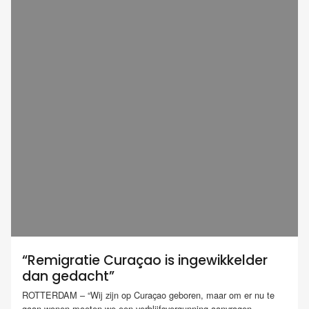
“Remigratie Curaçao is ingewikkelder
dan gedacht”
ROTTERDAM – “Wij zijn op Curaçao geboren, maar om er nu te
gaan wonen moeten we een verblijfsvergunning aanvragen....