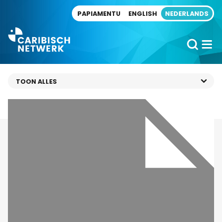
Direct naar artikel
PAPIAMENTU
ENGLISH
NEDERLANDS