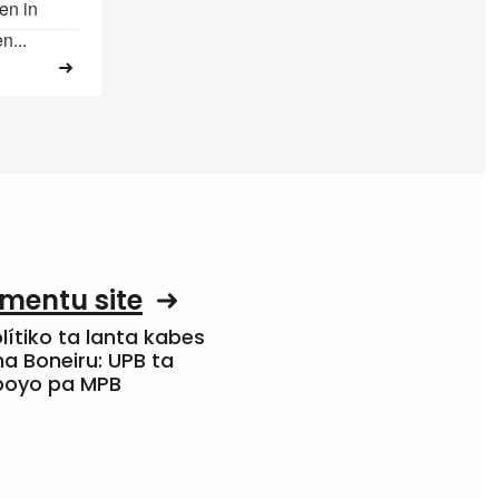
en in
n...
mentu site
olítiko ta lanta kabes
a Boneiru: UPB ta
apoyo pa MPB