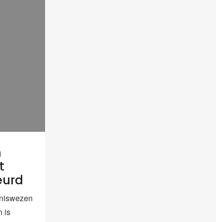
n
t
eurd
niswezen
 is