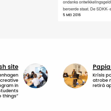
ondanks ontwikkelingsgeld
beroerde staat. De SDKK- e
5 MEI 2016
sh site
Papia
penhagen
Krísis p
 creative
atrobe n
ogram in
retirá 
students
 things”