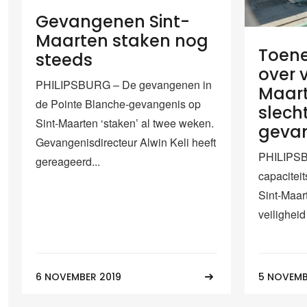
Gevangenen Sint-
Maarten staken nog
Toen
steeds
over v
PHILIPSBURG – De gevangenen in
Maart
de Pointe Blanche-gevangenis op
slech
Sint-Maarten ‘staken’ al twee weken.
geva
Gevangenisdirecteur Alwin Keli heeft
PHILIPSB
gereageerd...
capacitei
Sint-Maar
veiligheid 
6 NOVEMBER 2019
5 NOVEMB