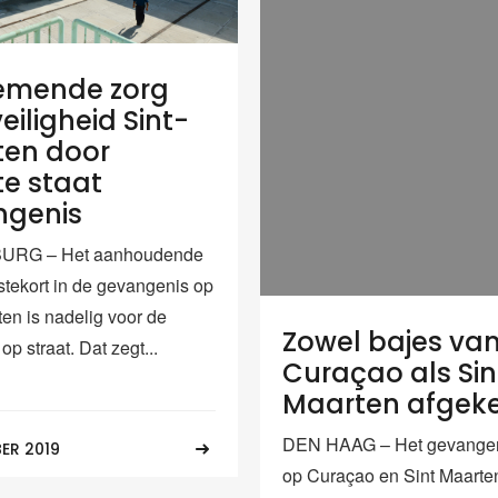
emende zorg
eiligheid Sint-
en door
te staat
ngenis
URG – Het aanhoudende
tstekort in de gevangenis op
ten is nadelig voor de
Zowel bajes va
op straat. Dat zegt...
Curaçao als Sin
Maarten afgek
DEN HAAG – Het gevange
ER 2019
op Curaçao en Sint Maarten