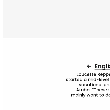
Engli
Loucette Rep
started a mid-level
vocational pr
Aruba: “These 
mainly want to do