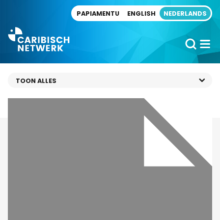
Direct naar artikel
PAPIAMENTU
ENGLISH
NEDERLANDS