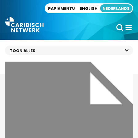
Direct naar artikel
PAPIAMENTU
ENGLISH
NEDERLANDS