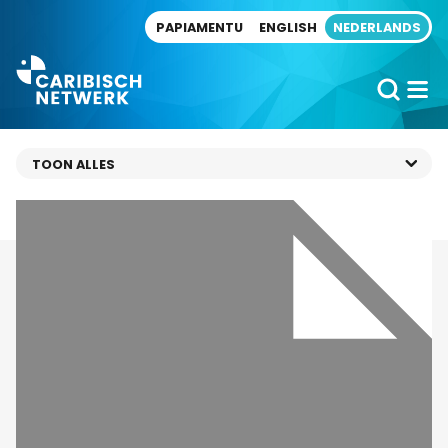
Direct naar artikel
PAPIAMENTU
ENGLISH
NEDERLANDS