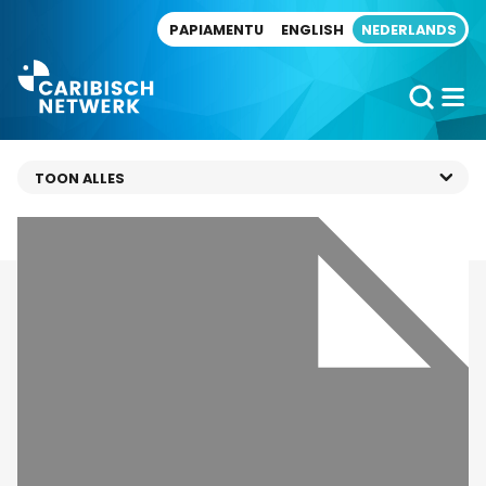
Direct naar artikel
PAPIAMENTU
ENGLISH
NEDERLANDS