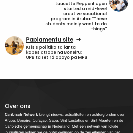
Loucette Reppenhagen
started a mid-level
creative vocational
program in Aruba: “These
students mainly want to do
things”
Papiamentu site
Krísis polítiko ta lanta
kabes atrobe na Boneiru:
UPB ta retirá apoyo pa MPB
Over ons
brengt nieuws, actualiteiten en achtergronden over
Caribisch Netwerk
Aruba, Bonaire, Curaçao, Saba, Sint Eustatius en Sint Maarten en de
Caribische gemeenschap in Nederland. Met een netwerk van lokale
journalisten volgen we de ontwikkelingen op de zes eilanden van het