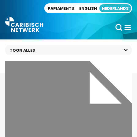
Direct naar artikel
PAPIAMENTU
ENGLISH
NEDERLANDS