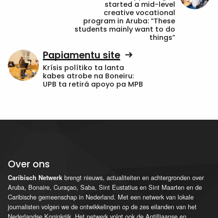
started a mid-level
creative vocational
program in Aruba: “These
students mainly want to do
things”
Papiamentu site
Krísis polítiko ta lanta
kabes atrobe na Boneiru:
UPB ta retirá apoyo pa MPB
Over ons
brengt nieuws, actualiteiten en achtergronden over
Caribisch Netwerk
Aruba, Bonaire, Curaçao, Saba, Sint Eustatius en Sint Maarten en de
Caribische gemeenschap in Nederland. Met een netwerk van lokale
journalisten volgen we de ontwikkelingen op de zes eilanden van het
Nederlandse Koninkrijk. Het netwerk volgt ook de Antilliaanse en