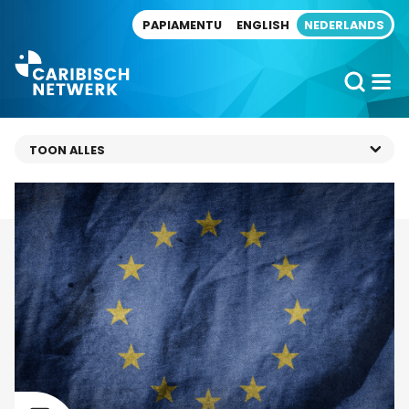
Direct naar artikel
PAPIAMENTU
ENGLISH
NEDERLANDS